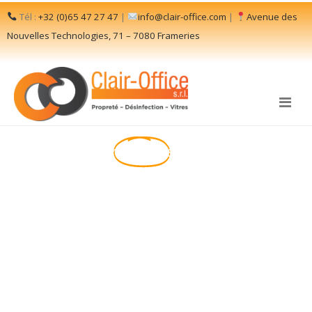
Tél :
+32 (0)65 47 27 47
|
info@clair-office.com
|
Avenue des
Nouvelles Technologies, 71 – 7080 Frameries
50 ans d’héritage de propreté
Un avenir
s’offre à nous!
brillant