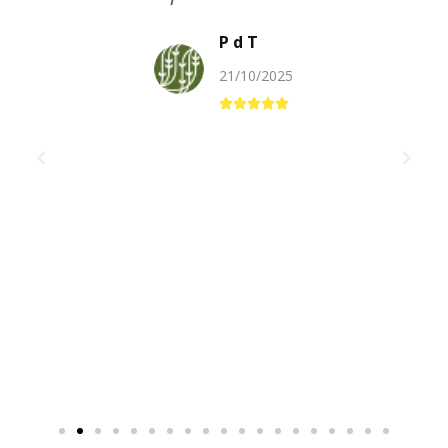
P d T
21/10/2025




