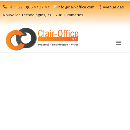
Tél :
+32 (0)65 47 27 47
|
info@clair-office.com
|
Avenue des
Nouvelles Technologies, 71 – 7080 Frameries